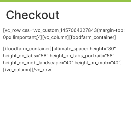
Checkout
[vc_row css=“.vc_custom_1457064327843{margin-top:
0px !important;}“][vc_column][foodfarm_container]
[/foodfarm_container][ultimate_spacer height=“80″
height_on_tabs=“58″ height_on_tabs_portrait=“58″
height_on_mob_landscape=“40″ height_on_mob=“40″]
[/vc_column][/vc_row]