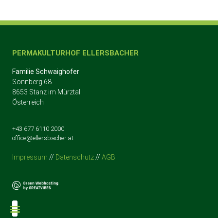
PERMAKULTURHOF ELLERSBACHER
Familie Schwaighofer
Sonnberg 68
8653 Stanz im Mürztal
Österreich
+43 677 6110 2000
office@ellersbacher.at
Impressum
//
Datenschutz
//
AGB
Der Permakulturhof