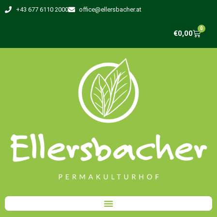
+43 677 6110 2000
office@ellersbacher.at
0
€
0,00