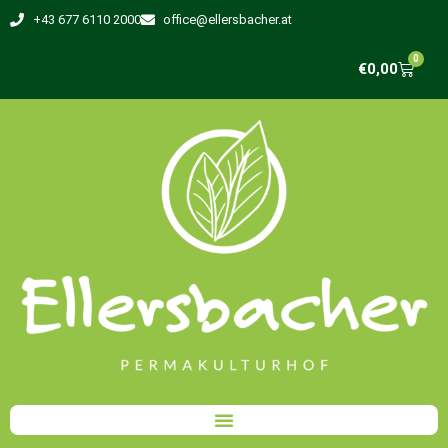
+43 677 6110 2000
office@ellersbacher.at
0
€
0,00