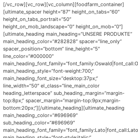
[/vc_row][vc_row][vc_column][foodfarm_container]
[ultimate_spacer height=“87″ height_on_tabs=“60″
height_on_tabs_portrait=“50″
height_on_mob_landscape=“0″ height_on_mob=“0″]
[ultimate_heading main_heading=“UNSERE PRODUKTE“
main_heading_color=“#282828″ spacer=“line_only“
spacer_position=“bottom“ line_height=“5″
line_color=“#000000″
main_heading_font_family=“font_family:Oswald|font_call:
main_heading_style=“font-weight:700;“
main_heading_font_size=“desktop:37px;“
line_width=“50″ el_class=“line_main_color
heading_letterspace“ sub_heading_margin=“margin-
top:8px;“ spacer_margin=“margin-top:9px;margin-
bottom:20px;“][/ultimate_heading][ultimate_heading
main_heading_color=“#696969″
sub_heading_color=“#696969″
main_heading_font_family=“font_family:Lato|font_call:Lato|
main_heading_style=“font-style:italic;“