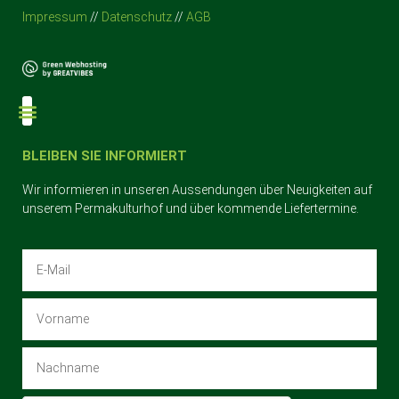
Impressum
//
Datenschutz
//
AGB
Der Permakulturhof
BLEIBEN SIE INFORMIERT
Wir informieren in unseren Aussendungen über Neuigkeiten auf
unserem Permakulturhof und über kommende Liefertermine.