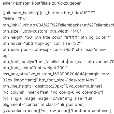
einer nächsten Postfiliale zurückzugeben.
[/ultimate_heading][ult_buttons btn_title=“JETZT
EINKAUFEN“
btn_link=“url:http%3A%2F%2Fellersbacher.at%2Fellersba
btn_size=“ubtn-custom“ btn_width=“140″
btn_height=“50″ btn_title_color=“#ffffff“ btn_bg_color=““
btn_hover=“ubtn-top-bg“ icon_size=“32″
btn_icon_pos=“ubtn-sep-icon-at-left“ el_class=“main-
bg“
btn_font_family=“font_family:Lato|font_call:Lato|variant:7
btn_font_style=“font-weight:700;“
css_adv_btn=“.vc_custom_1503908204848{margin-top:
32px !important;}“ btn_font_size=“desktop:14px;“
btn_line_height=“desktop:20px;“][/vc_column_inner]
[vc_column_inner offset=“vc_col-lg-6 vc_col-md-6″]
[vc_single_image image=“2788″ img_size=“full“
alignment=“center“ el_class=“h9_pos_abs“]
[/vc_column_inner][/vc_row_inner][/foodfarm_container]