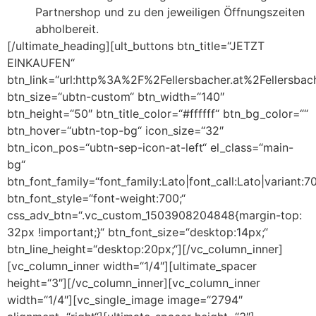
Partnershop und zu den jeweiligen Öffnungszeiten
abholbereit.
[/ultimate_heading][ult_buttons btn_title=“JETZT
EINKAUFEN“
btn_link=“url:http%3A%2F%2Fellersbacher.at%2Fellersba
btn_size=“ubtn-custom“ btn_width=“140″
btn_height=“50″ btn_title_color=“#ffffff“ btn_bg_color=““
btn_hover=“ubtn-top-bg“ icon_size=“32″
btn_icon_pos=“ubtn-sep-icon-at-left“ el_class=“main-
bg“
btn_font_family=“font_family:Lato|font_call:Lato|variant:7
btn_font_style=“font-weight:700;“
css_adv_btn=“.vc_custom_1503908204848{margin-top:
32px !important;}“ btn_font_size=“desktop:14px;“
btn_line_height=“desktop:20px;“][/vc_column_inner]
[vc_column_inner width=“1/4″][ultimate_spacer
height=“3″][/vc_column_inner][vc_column_inner
width=“1/4″][vc_single_image image=“2794″