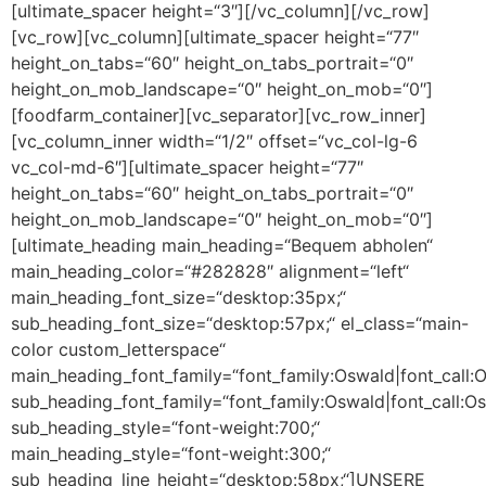
[ultimate_spacer height=“3″][/vc_column][/vc_row]
[vc_row][vc_column][ultimate_spacer height=“77″
height_on_tabs=“60″ height_on_tabs_portrait=“0″
height_on_mob_landscape=“0″ height_on_mob=“0″]
[foodfarm_container][vc_separator][vc_row_inner]
[vc_column_inner width=“1/2″ offset=“vc_col-lg-6
vc_col-md-6″][ultimate_spacer height=“77″
height_on_tabs=“60″ height_on_tabs_portrait=“0″
height_on_mob_landscape=“0″ height_on_mob=“0″]
[ultimate_heading main_heading=“Bequem abholen“
main_heading_color=“#282828″ alignment=“left“
main_heading_font_size=“desktop:35px;“
sub_heading_font_size=“desktop:57px;“ el_class=“main-
color custom_letterspace“
main_heading_font_family=“font_family:Oswald|font_call:
sub_heading_font_family=“font_family:Oswald|font_call:Os
sub_heading_style=“font-weight:700;“
main_heading_style=“font-weight:300;“
sub_heading_line_height=“desktop:58px;“]UNSERE