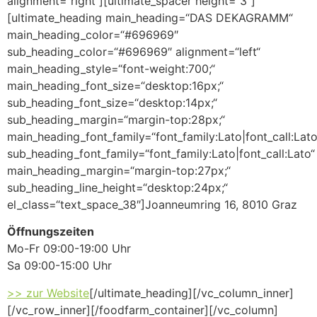
alignment=“right“][ultimate_spacer height=“3″]
[ultimate_heading main_heading=“DAS DEKAGRAMM“
main_heading_color=“#696969″
sub_heading_color=“#696969″ alignment=“left“
main_heading_style=“font-weight:700;“
main_heading_font_size=“desktop:16px;“
sub_heading_font_size=“desktop:14px;“
sub_heading_margin=“margin-top:28px;“
main_heading_font_family=“font_family:Lato|font_call:Lato
sub_heading_font_family=“font_family:Lato|font_call:Lato“
main_heading_margin=“margin-top:27px;“
sub_heading_line_height=“desktop:24px;“
el_class=“text_space_38″]
Joanneumring 16,
8010 Graz
Öffnungszeiten
Mo-Fr 09:00-19:00 Uhr
Sa 09:00-15:00 Uhr
>> zur Website
[/ultimate_heading][/vc_column_inner]
[/vc_row_inner][/foodfarm_container][/vc_column]