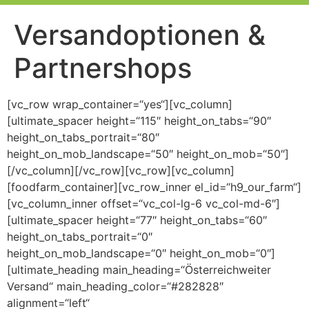
Versandoptionen &
Partnershops
[vc_row wrap_container=“yes“][vc_column]
[ultimate_spacer height=“115″ height_on_tabs=“90″
height_on_tabs_portrait=“80″
height_on_mob_landscape=“50″ height_on_mob=“50″]
[/vc_column][/vc_row][vc_row][vc_column]
[foodfarm_container][vc_row_inner el_id=“h9_our_farm“]
[vc_column_inner offset=“vc_col-lg-6 vc_col-md-6″]
[ultimate_spacer height=“77″ height_on_tabs=“60″
height_on_tabs_portrait=“0″
height_on_mob_landscape=“0″ height_on_mob=“0″]
[ultimate_heading main_heading=“Österreichweiter
Versand“ main_heading_color=“#282828″
alignment=“left“