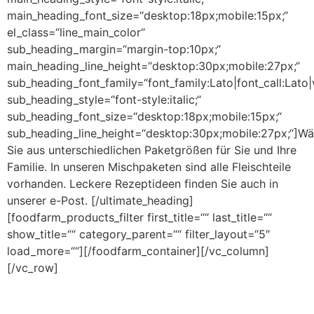
main_heading_font_size=“desktop:18px;mobile:15px;“
el_class=“line_main_color“
sub_heading_margin=“margin-top:10px;“
main_heading_line_height=“desktop:30px;mobile:27px;“
sub_heading_font_family=“font_family:Lato|font_call:Lato|va
sub_heading_style=“font-style:italic;“
sub_heading_font_size=“desktop:18px;mobile:15px;“
sub_heading_line_height=“desktop:30px;mobile:27px;“]Wä
Sie aus unterschiedlichen Paketgrößen für Sie und Ihre
Familie. In unseren Mischpaketen sind alle Fleischteile
vorhanden. Leckere Rezeptideen finden Sie auch in
unserer e-Post. [/ultimate_heading]
[foodfarm_products_filter first_title=““ last_title=““
show_title=““ category_parent=““ filter_layout=“5″
load_more=““][/foodfarm_container][/vc_column]
[/vc_row]