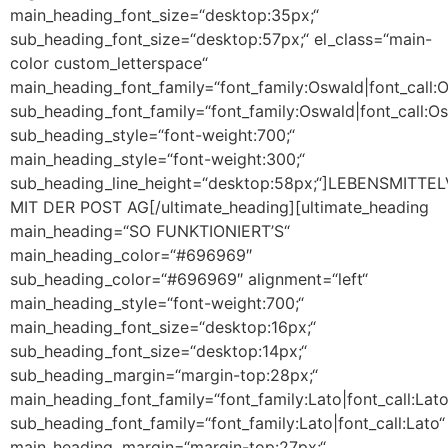
main_heading_font_size=“desktop:35px;“
sub_heading_font_size=“desktop:57px;“ el_class=“main-
color custom_letterspace“
main_heading_font_family=“font_family:Oswald|font_call:
sub_heading_font_family=“font_family:Oswald|font_call:Os
sub_heading_style=“font-weight:700;“
main_heading_style=“font-weight:300;“
sub_heading_line_height=“desktop:58px;“]LEBENSMITT
MIT DER POST AG[/ultimate_heading][ultimate_heading
main_heading=“SO FUNKTIONIERT’S“
main_heading_color=“#696969″
sub_heading_color=“#696969″ alignment=“left“
main_heading_style=“font-weight:700;“
main_heading_font_size=“desktop:16px;“
sub_heading_font_size=“desktop:14px;“
sub_heading_margin=“margin-top:28px;“
main_heading_font_family=“font_family:Lato|font_call:Lato
sub_heading_font_family=“font_family:Lato|font_call:Lato“
main_heading_margin=“margin-top:27px;“