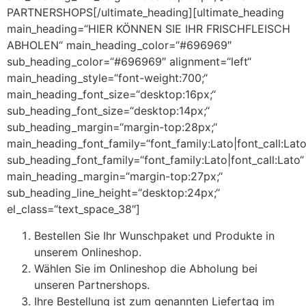
PARTNERSHOPS[/ultimate_heading][ultimate_heading
main_heading=“HIER KÖNNEN SIE IHR FRISCHFLEISCH
ABHOLEN“ main_heading_color=“#696969″
sub_heading_color=“#696969″ alignment=“left“
main_heading_style=“font-weight:700;“
main_heading_font_size=“desktop:16px;“
sub_heading_font_size=“desktop:14px;“
sub_heading_margin=“margin-top:28px;“
main_heading_font_family=“font_family:Lato|font_call:Lato
sub_heading_font_family=“font_family:Lato|font_call:Lato“
main_heading_margin=“margin-top:27px;“
sub_heading_line_height=“desktop:24px;“
el_class=“text_space_38″]
Bestellen Sie Ihr Wunschpaket und Produkte in
unserem Onlineshop.
Wählen Sie im Onlineshop die Abholung bei
unseren Partnershops.
Ihre Bestellung ist zum genannten Liefertag im