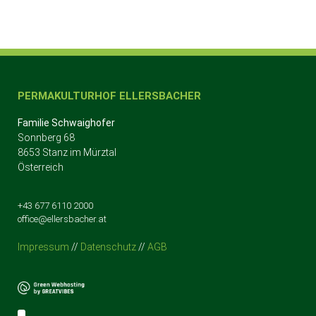
PERMAKULTURHOF ELLERSBACHER
Familie Schwaighofer
Sonnberg 68
8653 Stanz im Mürztal
Österreich
+43 677 6110 2000
office@ellersbacher.at
Impressum
//
Datenschutz
//
AGB
Der Permakulturhof