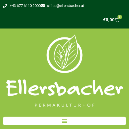
+43 677 6110 2000
office@ellersbacher.at
0
€
0,00