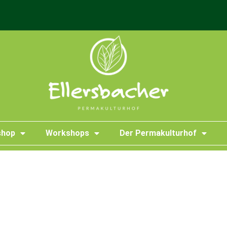
shop
Workshops
Der Permakulturhof