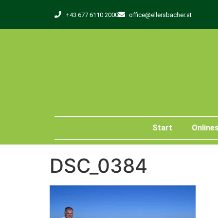
+43 677 6110 2000
office@ellersbacher.at
Start
Online
DSC_0384