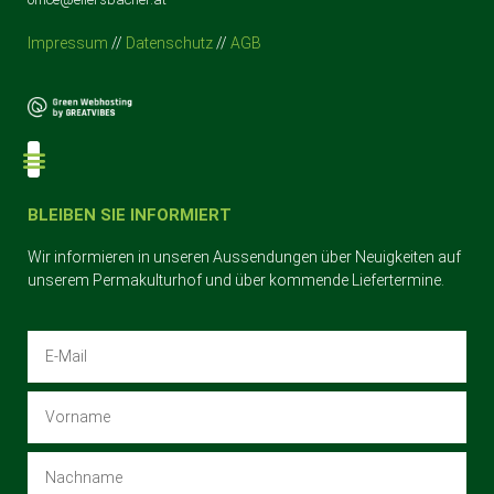
Impressum
//
Datenschutz
//
AGB
Der Permakulturhof
BLEIBEN SIE INFORMIERT
Wir informieren in unseren Aussendungen über Neuigkeiten auf
unserem Permakulturhof und über kommende Liefertermine.