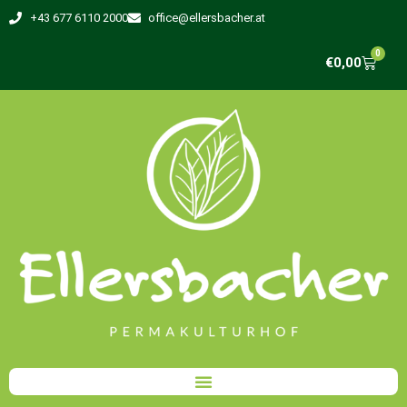
+43 677 6110 2000
office@ellersbacher.at
0
€
0,00