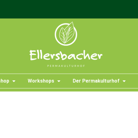
shop
Workshops
Der Permakulturhof