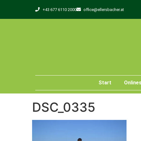
+43 677 6110 2000
office@ellersbacher.at
Start
Online
DSC_0335