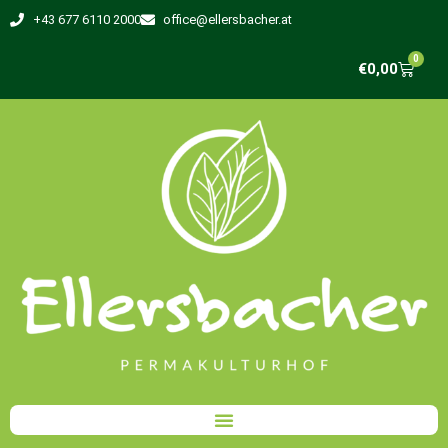
+43 677 6110 2000
office@ellersbacher.at
0
€
0,00